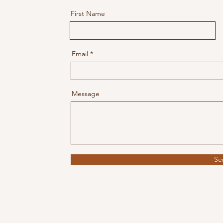
First Name
Email
Message
Se