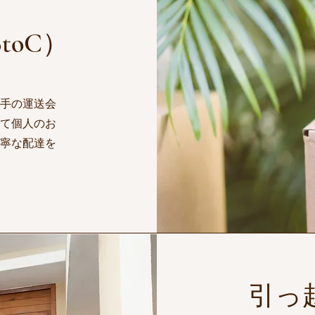
toC）
大手の運送会
して個人のお
寧​な配達を
​引