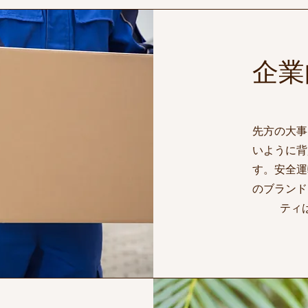
​企
先方の大事
いように背
す。安全運
のブランド
ティ