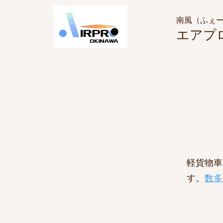
南風
​（ふぇ
エアプ
軽貨物車
す。
数多