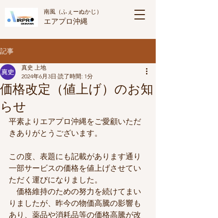
南風
​（ふぇーぬかじ）
エアプロ沖縄
記事
真史 上地
2024年6月3日
読了時間: 1分
価格改定（値上げ）のお知
らせ
平素よりエアプロ沖縄をご愛顧いただ
きありがとうございます。
この度、表題にも記載があります通り
一部サービスの価格を値上げさせてい
ただく運びになりました。
　価格維持のための努力を続けてまい
りましたが、昨今の物価高騰の影響も
あり、薬品や消耗品等の価格高騰が改